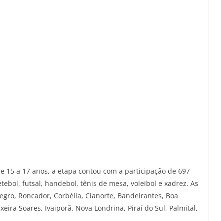
e 15 a 17 anos, a etapa contou com a participação de 697
bol, futsal, handebol, tênis de mesa, voleibol e xadrez. As
gro, Roncador, Corbélia, Cianorte, Bandeirantes, Boa
eira Soares, Ivaiporã, Nova Londrina, Piraí do Sul, Palmital,