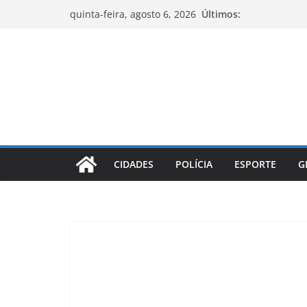
Pular
Últimos:
quinta-feira, agosto 6, 2026
para
o
conteúdo
CIDADES
POLÍCIA
ESPORTE
G