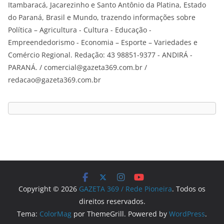
Itambaracá, Jacarezinho e Santo Antônio da Platina, Estado
do Paraná, Brasil e Mundo, trazendo informações sobre
Política – Agricultura - Cultura - Educação -
Empreendedorismo - Economia – Esporte – Variedades e
Comércio Regional. Redação: 43 98851-9377 - ANDIRÁ -
PARANÁ. / comercial@gazeta369.com.br /
redacao@gazeta369.com.br
Copyright © 2026
GAZETA 369 / Rede Pioneira
. Todos os
direitos reservados.
Tema:
ColorMag
por ThemeGrill. Powered by
WordPress
.