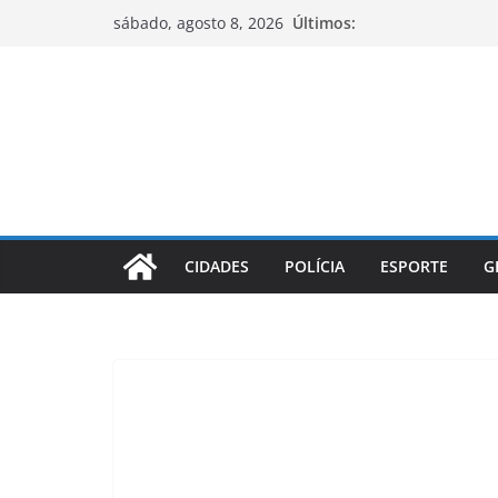
Pular
Últimos:
sábado, agosto 8, 2026
para
o
conteúdo
CIDADES
POLÍCIA
ESPORTE
G