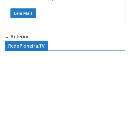
Leia Mais
← Anterior
RedePioneira.TV