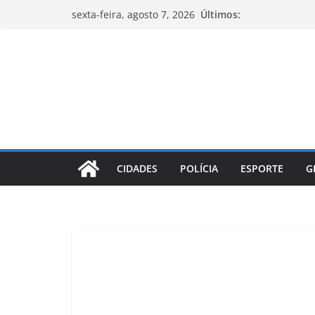
Pular
Últimos:
sexta-feira, agosto 7, 2026
para
o
conteúdo
CIDADES
POLÍCIA
ESPORTE
G