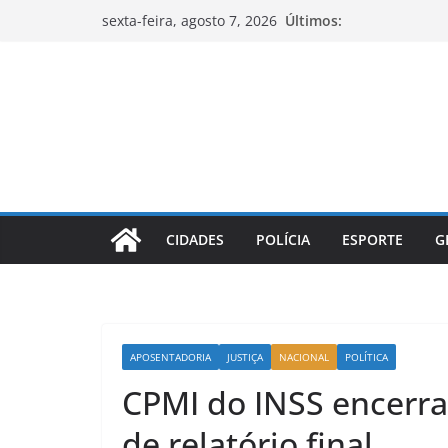
Pular
Últimos:
sexta-feira, agosto 7, 2026
para
o
conteúdo
CIDADES
POLÍCIA
ESPORTE
G
APOSENTADORIA
JUSTIÇA
NACIONAL
POLÍTICA
CPMI do INSS encerra
de relatório final