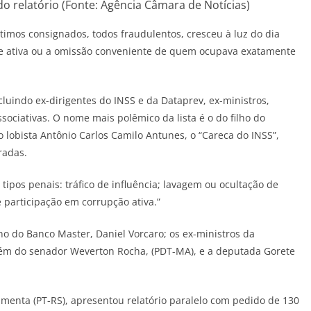
do relatório (Fonte: Agência Câmara de Notícias)
imos consignados, todos fraudulentos, cresceu à luz do dia
e ativa ou a omissão conveniente de quem ocupava exatamente
luindo ex-dirigentes do INSS e da Dataprev, ex-ministros,
ociativas. O nome mais polêmico da lista é o do filho do
 lobista Antônio Carlos Camilo Antunes, o “Careca do INSS”,
radas.
s tipos penais: tráfico de influência; lavagem ou ocultação de
e participação em corrupção ativa.”
o do Banco Master, Daniel Vorcaro; os ex-ministros da
 além do senador Weverton Rocha, (PDT-MA), e a deputada Gorete
imenta (PT-RS), apresentou relatório paralelo com pedido de 130