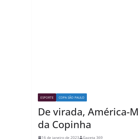
ESPORTE
COPA SÃO PAULO
De virada, América-MG
da Copinha
16 de janeiro de 2023
Gazeta 369