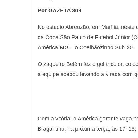
Por GAZETA 369
No estádio Abreuzão, em Marília, neste d
da Copa S
ão Paulo de Futebol Júnior (C
América-MG –
o Coelhãozinho Sub-20 
O
zagueiro Belém fez o gol tricolor,
colo
a equipe
acabou levando a virada com
g
Com a vitória, o América garante vaga na
Bragantino, na próxima terça, às 17h15,