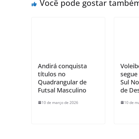
Você pode gostar també
Andirá conquista
Voleib
títulos no
segue 
Quadrangular de
Sul No
Futsal Masculino
de De
10 de março de 2026
10 de m