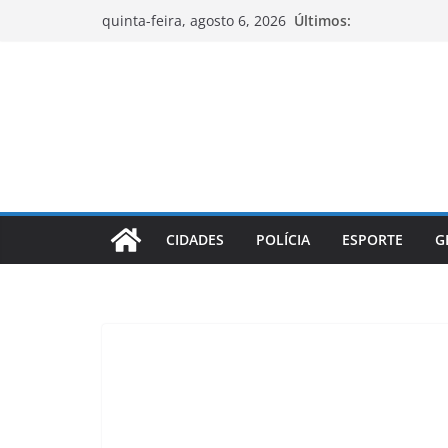
Pular
Últimos:
quinta-feira, agosto 6, 2026
para
o
conteúdo
CIDADES
POLÍCIA
ESPORTE
G