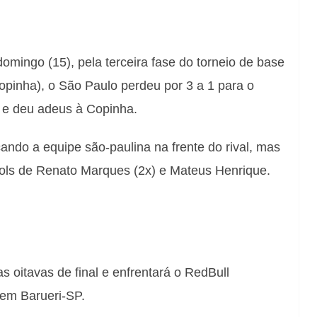
omingo (15), pela terceira fase do torneio de base
opinha), o
São Paulo perdeu por 3 a 1
para o
–
e
deu adeus
à
Copinha.
cando
a equipe são-paulina na frente do rival, mas
ols de Renato Marques (2x) e Mateus Henrique.
s oitavas de final e enfrentará o RedBull
 em Barueri-SP.