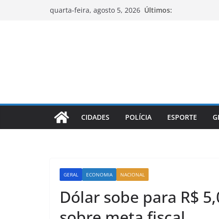
Pular
Últimos:
quarta-feira, agosto 5, 2026
para
o
conteúdo
CIDADES
POLÍCIA
ESPORTE
G
GERAL
ECONOMIA
NACIONAL
Dólar sobe para R$ 5
sobre meta fiscal