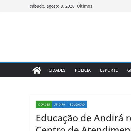
Pular
Últimos:
sábado, agosto 8, 2026
para
o
conteúdo
CIDADES
POLÍCIA
ESPORTE
G
CIDADES
ANDIRÁ
EDUCAÇÃO
Educação de Andirá re
Centro de Atendimen