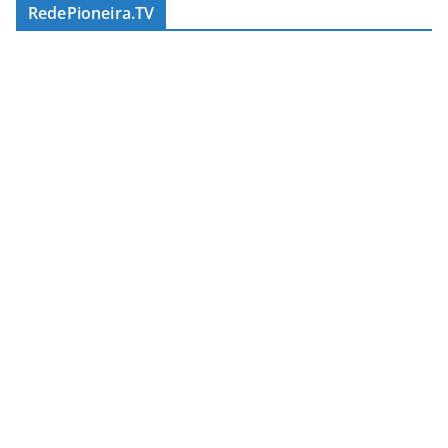
RedePioneira.TV