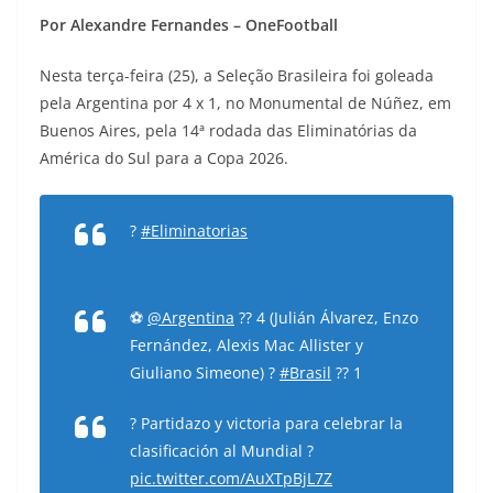
Por Alexandre Fernandes – OneFootball
Nesta terça-feira (25), a Seleção Brasileira foi goleada
pela Argentina por 4 x 1, no Monumental de Núñez, em
Buenos Aires, pela 14ª rodada das Eliminatórias da
América do Sul para a Copa 2026.
?
#Eliminatorias
⚽
@Argentina
?? 4 (Julián Álvarez, Enzo
Fernández, Alexis Mac Allister y
Giuliano Simeone) ?
#Brasil
?? 1
? Partidazo y victoria para celebrar la
clasificación al Mundial ?
pic.twitter.com/AuXTpBjL7Z