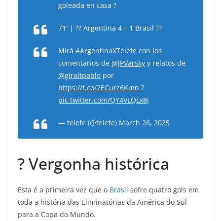
goleada en casa ?️
71′ | ?? Argentina 4 – 1 Brasil ??
Mirá
#ArgentinaXTelefe
con los
comentarios de
@JPVarsky
y relatos de
@giraltpablo
por
https://t.co/2ECurz6Kmn
?
pic.twitter.com/QY4VLQLx8j
— telefe (@telefe)
March 26, 2025
? Vergonha histórica
Esta é a primeira vez que o
Brasil
sofre quatro gols em
toda a história das Eliminatórias da América do Sul
para a Copa do Mundo.