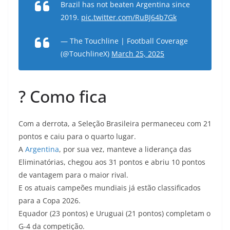
Brazil has not beaten Argentina since
2019.
pic.twitter.com/RuBJ64b7Gk
— The Touchline | Football Coverage
(@TouchlineX)
March 25, 2025
? Como fica
Com a derrota, a Seleção Brasileira permaneceu com 21
pontos e caiu para o quarto lugar.
A
Argentina
, por sua vez, manteve a liderança das
Eliminatórias, chegou aos 31 pontos e abriu 10 pontos
de vantagem para o maior rival.
E os atuais campeões mundiais já estão classificados
para a Copa 2026.
Equador (23 pontos) e Uruguai (21 pontos) completam o
G-4 da competição.