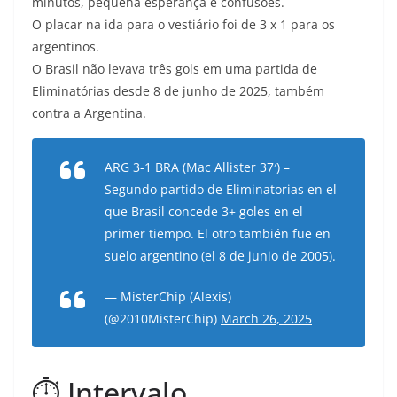
minutos, pequena esperança e confusões.
O placar na ida para o vestiário foi de 3 x 1 para os
argentinos.
O Brasil não levava três gols em uma partida de
Eliminatórias desde 8 de junho de 2025, também
contra a Argentina.
ARG 3-1 BRA (Mac Allister 37′) –
Segundo partido de Eliminatorias en el
que Brasil concede 3+ goles en el
primer tiempo. El otro también fue en
suelo argentino (el 8 de junio de 2005).
— MisterChip (Alexis)
(@2010MisterChip)
March 26, 2025
⏱️ Intervalo