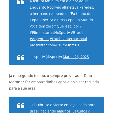
A leitura labial tá em dia por aqui!
Enquanto Rodrygo alfinetava Paredes,
o hermano respondeu: “Eu tenho duas
Copa América e uma Copa do Mundo.
Você tem zero.” Que isso, pô! ?
#EliminatoriasNoSportv
#Brasil
#Argentina
#FutebolInternacional
pic.twitter.com/E1BmMbz98X
— sportv (@sportv)
March 26, 2025
Já no segundo tempo, o sempre provocador Dibu
Martínez fez embaixadinhas após a bola ser recuada
para a sua área.
? El Dibu se divierte en la goleada ante
Brasil haciendo algunos jueguitos ?