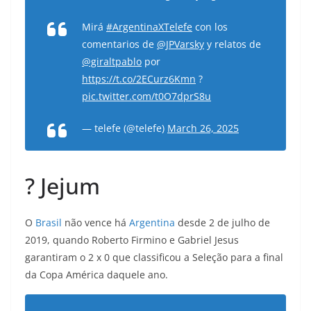
Mirá
#ArgentinaXTelefe
con los
comentarios de
@JPVarsky
y relatos de
@giraltpablo
por
https://t.co/2ECurz6Kmn
?
pic.twitter.com/t0O7dprS8u
— telefe (@telefe)
March 26, 2025
? Jejum
O
Brasil
não vence há
Argentina
desde 2 de julho de
2019, quando Roberto Firmino e Gabriel Jesus
garantiram o 2 x 0 que classificou a Seleção para a final
da Copa América daquele ano.