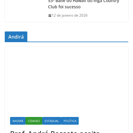
53º Baile do Hawaii do Ingá Country
Club foi sucesso
12 de janeiro de 2026
Andirá
ANDIRÁ
CIDADES
ESTADUAL
POLÍTICA