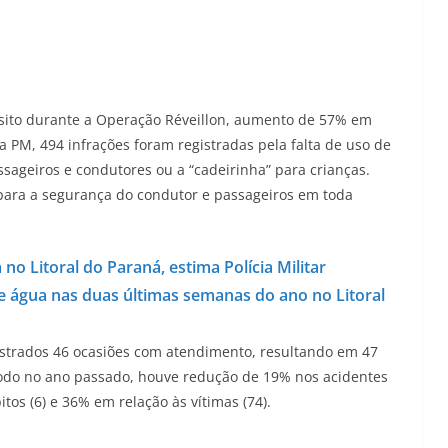
nsito durante a Operação Réveillon, aumento de 57% em
 a PM, 494 infrações foram registradas pela falta de uso de
ssageiros e condutores ou a “cadeirinha” para crianças.
s para a segurança do condutor e passageiros em toda
o Litoral do Paraná, estima Polícia Militar
de água nas duas últimas semanas do ano no Litoral
gistrados 46 ocasiões com atendimento, resultando em 47
íodo no ano passado, houve redução de 19% nos acidentes
os (6) e 36% em relação às vítimas (74).