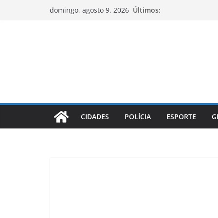
Pular
Últimos:
domingo, agosto 9, 2026
para
o
conteúdo
CIDADES
POLÍCIA
ESPORTE
G