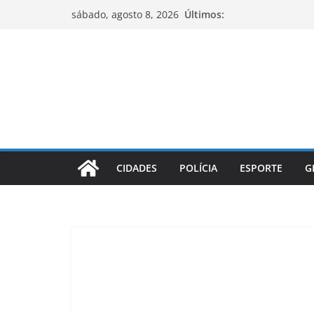
Pular
Últimos:
sábado, agosto 8, 2026
para
o
conteúdo
CIDADES
POLÍCIA
ESPORTE
G