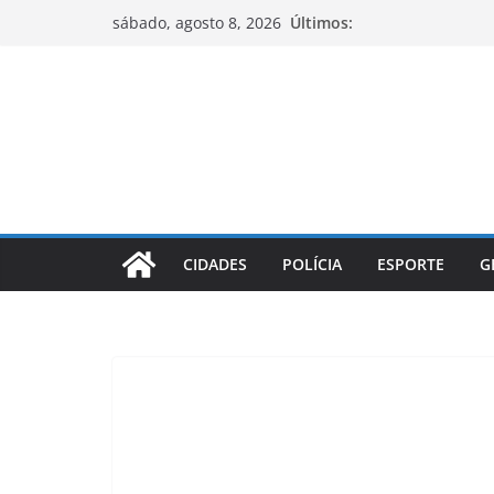
Pular
Últimos:
sábado, agosto 8, 2026
para
o
conteúdo
CIDADES
POLÍCIA
ESPORTE
G