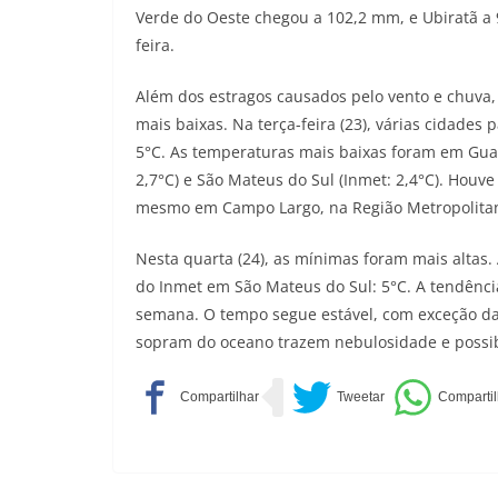
Verde do Oeste chegou a 102,2 mm, e Ubiratã a
feira.
Além dos estragos causados pelo vento e chuva,
mais baixas. Na terça-feira (23), várias cidad
5°C. As temperaturas mais baixas foram em Guara
2,7°C) e São Mateus do Sul (Inmet: 2,4°C). Houv
mesmo em Campo Largo, na Região Metropolitan
Nesta quarta (24), as mínimas foram mais altas.
do Inmet em São Mateus do Sul: 5°C. A tendênc
semana. O tempo segue estável, com exceção da 
sopram do oceano trazem nebulosidade e possibi