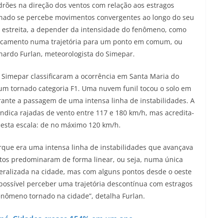
drões na direção dos ventos com relação aos estragos
rnado se percebe movimentos convergentes ao longo do seu
 estreita, a depender da intensidade do fenômeno, como
ocamento numa trajetória para um ponto em comum, ou
nardo Furlan, meteorologista do Simepar.
o Simepar classificaram a ocorrência em Santa Maria do
 um tornado categoria F1. Uma nuvem funil tocou o solo em
rante a passagem de uma intensa linha de instabilidades. A
 indica rajadas de vento entre 117 e 180 km/h, mas acredita-
esta escala: de no máximo 120 km/h.
ue era uma intensa linha de instabilidades que avançava
ntos predominaram de forma linear, ou seja, numa única
eralizada na cidade, mas com alguns pontos desde o oeste
i possível perceber uma trajetória descontínua com estragos
enômeno tornado na cidade”, detalha Furlan.