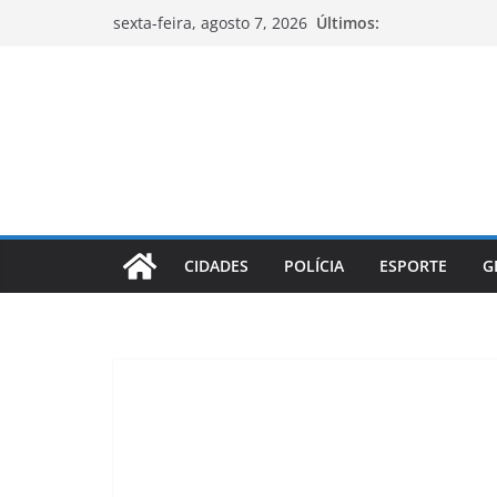
Pular
Últimos:
sexta-feira, agosto 7, 2026
para
o
conteúdo
CIDADES
POLÍCIA
ESPORTE
G