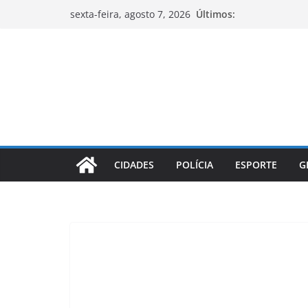
Pular
Últimos:
sexta-feira, agosto 7, 2026
para
o
conteúdo
CIDADES
POLÍCIA
ESPORTE
G