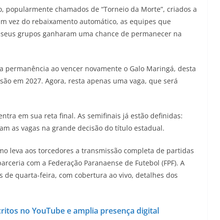
to, popularmente chamados de “Torneio da Morte”, criados a
 Em vez do rebaixamento automático, as equipes que
e seus grupos ganharam uma chance de permanecer na
ua permanência ao vencer novamente o Galo Maringá, desta
visão em 2027. Agora, resta apenas uma vaga, que será
ra em sua reta final. As semifinais já estão definidas:
tam as vagas na grande decisão do título estadual.
smo leva aos torcedores a transmissão completa de partidas
parceria com a Federação Paranaense de Futebol (FPF). A
 de quarta-feira, com cobertura ao vivo, detalhes dos
ritos no YouTube e amplia presença digital