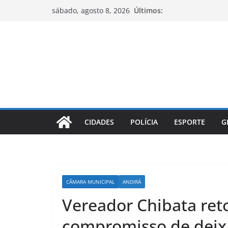
Pular
Últimos:
sábado, agosto 8, 2026
para
o
conteúdo
CIDADES
POLÍCIA
ESPORTE
G
CÂMARA MUNICIPAL
ANDIRÁ
Vereador Chibata re
compromisso de deix