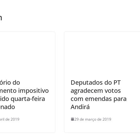
m
ório do
Deputados do PT
mento impositivo
agradecem votos
lido quarta-feira
com emendas para
enado
Andirá
bril de 2019
29 de março de 2019