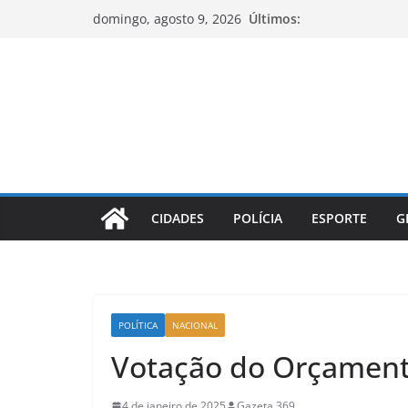
Pular
Últimos:
domingo, agosto 9, 2026
para
o
conteúdo
CIDADES
POLÍCIA
ESPORTE
G
POLÍTICA
NACIONAL
Votação do Orçamento
4 de janeiro de 2025
Gazeta 369