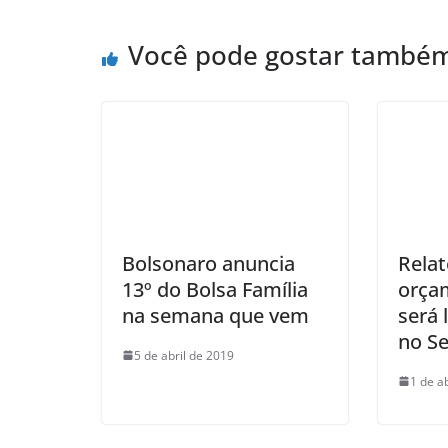
Você pode gostar també
Bolsonaro anuncia
Relat
13º do Bolsa Família
orça
na semana que vem
será 
no S
5 de abril de 2019
1 de a