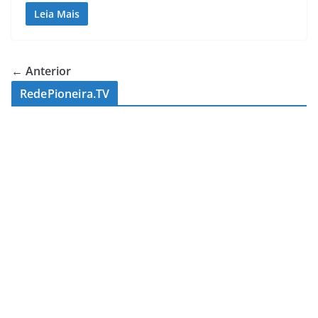
Leia Mais
← Anterior
RedePioneira.TV