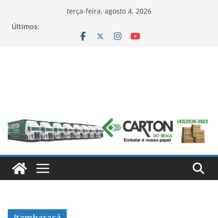
Pular
terça-feira, agosto 4, 2026
para
Últimos:
o
conteúdo
Itambaracá