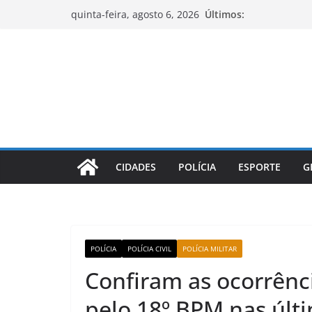
Pular
Últimos:
quinta-feira, agosto 6, 2026
para
o
conteúdo
CIDADES
POLÍCIA
ESPORTE
G
POLÍCIA
POLÍCIA CIVIL
POLÍCIA MILITAR
Confiram as ocorrênci
pelo 18º BPM nas últ