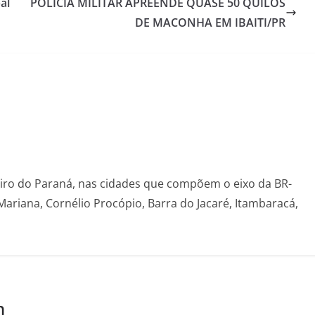
al
POLÍCIA MILITAR APREENDE QUASE 50 QUILOS
DE MACONHA EM IBAITI/PR
eiro do Paraná, nas cidades que compõem o eixo da BR-
Mariana, Cornélio Procópio, Barra do Jacaré, Itambaracá,
m