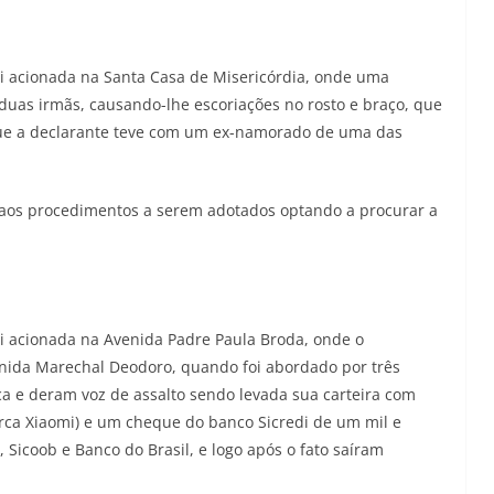
i acionada na Santa Casa de Misericórdia, onde uma
duas irmãs, causando-lhe escoriações no rosto e braço, que
que a declarante teve com um ex-namorado de uma das
o aos procedimentos a serem adotados optando a procurar a
i acionada na Avenida Padre Paula Broda, onde o
venida Marechal Deodoro, quando foi abordado por três
a e deram voz de assalto sendo levada sua carteira com
rca Xiaomi) e um cheque do banco Sicredi de um mil e
, Sicoob e Banco do Brasil, e logo após o fato saíram