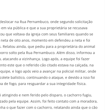
 deslocar na Rua Pernambuco, onde segundo solicitação
em via pública e que a sua proprietária se recusava
latou que voltava da igreja com seus familiares quando se
eta de oito anos, momento em defendeu a neta e foi
s. Relatou ainda, que pediu para a proprietária do animal
chorro solto pela Rua Pernambuco. Além disso, informou a
, atacando a vizinhança. Logo após, a equipe foi fazer
to este que o referido cão citado estava na calçada, na
pe, e logo após veio a avançar na policial militar, onde
ete balístico, continuando o ataque, e devido a isso foi
a de fogo, para resguardar a sua integridade física.
i atingindo e nem ferido pelo disparo, o cachorro fugiu,
zado pela equipe. Assim, foi feito contato com a moradora,
nha o que fazer com o cachorro, relatando ainda que o cão