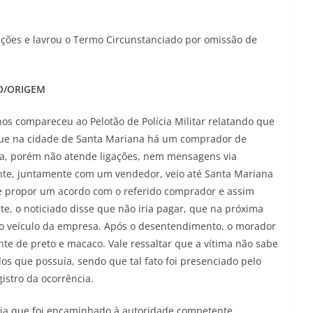
tações e lavrou o Termo Circunstanciado por omissão de
ÃO/ORIGEM
s compareceu ao Pelotão de Polícia Militar relatando que
. Que na cidade de Santa Mariana há um comprador de
a, porém não atende ligações, nem mensagens via
iante, juntamente com um vendedor, veio até Santa Mariana
de propor um acordo com o referido comprador e assim
te, o noticiado disse que não iria pagar, que na próxima
ar o veículo da empresa. Após o desentendimento, o morador
te de preto e macaco. Vale ressaltar que a vítima não sabe
s que possuía, sendo que tal fato foi presenciado pelo
stro da ocorrência.
ncia que foi encaminhado à autoridade competente.