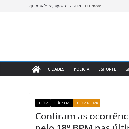
Pular
Últimos:
quinta-feira, agosto 6, 2026
para
o
conteúdo
CIDADES
POLÍCIA
ESPORTE
G
POLÍCIA
POLÍCIA CIVIL
POLÍCIA MILITAR
Confiram as ocorrênci
pelo 18º BPM nas últ