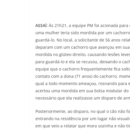
ASSAÍ:
Às 21h21, a equipe PM foi acionada para
uma mulher teria sido mordida por um cachorro 
guardá-lo. No local, a solicitante de 56 anos re
deparam com um cachorro que avançou em sua n
mordida no glúteo direito, causando lesões leve
para guardá-lo e ela se recusou, deixando o ca
equipe que o cachorro frequentemente fica solto
contato com a dona (71 anos) do cachorro, momen
qual a todo momento ameaçou, rosnando para equi
acertou uma mordida em sua bolsa modular do col
necessário que ela realizasse um disparo de arm
Posteriormente, ao disparo, no qual o cão não fo
entrando na residência por um lugar não visuali
em que veio a relatar que mora sozinha e não ti