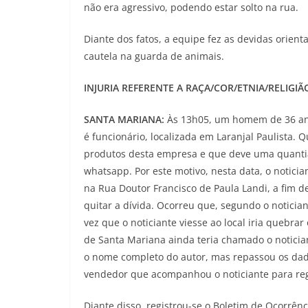
não era agressivo, podendo estar solto na rua.
Diante dos fatos, a equipe fez as devidas orien
cautela na guarda de animais.
INJURIA REFERENTE A RAÇA/COR/ETNIA/RELIGI
SANTA MARIANA:
Às 13h05, um homem de 36 ano
é funcionário, localizada em Laranjal Paulista
produtos desta empresa e que deve uma quanti
whatsapp. Por este motivo, nesta data, o notic
na Rua Doutor Francisco de Paula Landi, a fim 
quitar a dívida. Ocorreu que, segundo o notician
vez que o noticiante viesse ao local iria quebr
de Santa Mariana ainda teria chamado o notician
o nome completo do autor, mas repassou os dado
vendedor que acompanhou o noticiante para regi
Diante disso, registrou-se o Boletim de Ocorrê