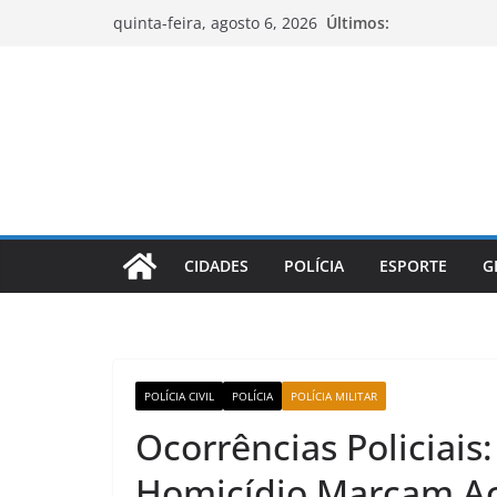
Pular
Últimos:
quinta-feira, agosto 6, 2026
para
o
conteúdo
CIDADES
POLÍCIA
ESPORTE
G
POLÍCIA CIVIL
POLÍCIA
POLÍCIA MILITAR
Ocorrências Policiais:
Homicídio Marcam Aç