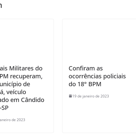
m
iais Militares do
Confiram as
BPM recuperam,
ocorrências policiais
nicípio de
do 18° BPM
á, veículo
19 de janeiro de 2023
ado em Cândido
-SP
janeiro de 2023