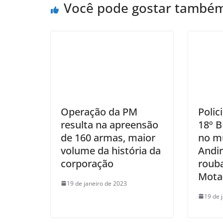
Você pode gostar també
Operação da PM
Polic
resulta na apreensão
18º 
de 160 armas, maior
no mu
volume da história da
Andir
corporação
roub
Mota
19 de janeiro de 2023
19 de 