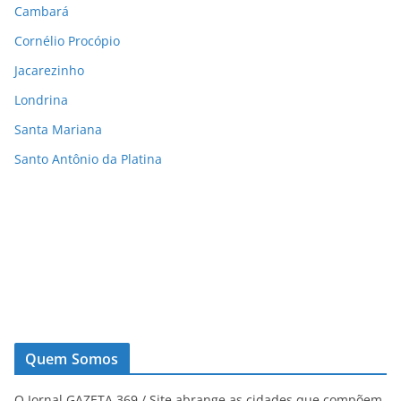
Cambará
Cornélio Procópio
Jacarezinho
Londrina
Santa Mariana
Santo Antônio da Platina
Quem Somos
O Jornal GAZETA 369 / Site abrange as cidades que compõem