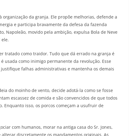
à organização da granja. Ele propõe melhorias, defende a
nergia e participa bravamente da defesa da fazenda
o, Napoleão, movido pela ambição, expulsa Bola de Neve
 ele.
er tratado como traidor. Tudo que dá errado na granja é
 é usada como inimigo permanente da revolução. Esse
justifique falhas administrativas e mantenha os demais
deia do moinho de vento, decide adotá-la como se fosse
entam escassez de comida e são convencidos de que todos
ivo. Enquanto isso, os porcos começam a usufruir de
ociar com humanos, morar na antiga casa do Sr. Jones,
 alterar discretamente os mandamentos originais. As