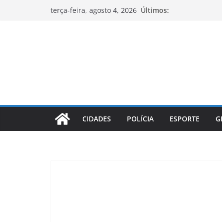
Pular
Últimos:
terça-feira, agosto 4, 2026
para
o
conteúdo
CIDADES
POLÍCIA
ESPORTE
G