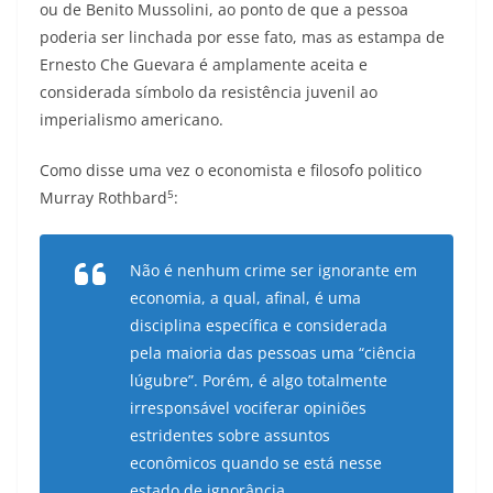
ou de Benito Mussolini, ao ponto de que a pessoa
poderia ser linchada por esse fato, mas as estampa de
Ernesto Che Guevara é amplamente aceita e
considerada símbolo da resistência juvenil ao
imperialismo americano.
Como disse uma vez o economista e filosofo politico
5
Murray Rothbard
:
Não é nenhum crime ser ignorante em
economia, a qual, afinal, é uma
disciplina específica e considerada
pela maioria das pessoas uma “ciência
lúgubre”. Porém, é algo totalmente
irresponsável vociferar opiniões
estridentes sobre assuntos
econômicos quando se está nesse
estado de ignorância.