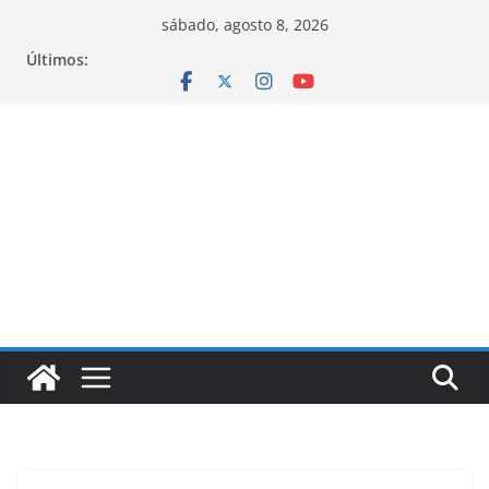
Pular
sábado, agosto 8, 2026
para
Últimos:
o
conteúdo