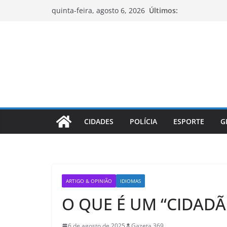
Pular
Últimos:
quinta-feira, agosto 6, 2026
para
o
conteúdo
CIDADES
POLÍCIA
ESPORTE
G
ARTIGO & OPINIÃO
IDIOMAS
O QUE É UM “CIDAD
6 de agosto de 2025
Gazeta 369