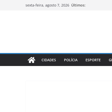
Pular
Últimos:
sexta-feira, agosto 7, 2026
para
o
conteúdo
CIDADES
POLÍCIA
ESPORTE
G