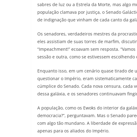
sabres de luz ou a Estrela da Morte, mas algo mu
população clamava por justiça, o Senado Galácti
de indignação que vinham de cada canto da galá
Os senadores, verdadeiros mestres da procrastin
eles assistiam de suas torres de marfim, discuti
“Impeachment!” ecoavam sem resposta. “Vamos 
sessão e outra, como se estivessem escolhendo 
Enquanto isso, em um cenário quase tirado de u
questionar o Império, eram sistematicamente cal
cúmplice do Senado. Cada nova censura, cada v
dessa galáxia, e os senadores continuavam fingi
A população, como os Ewoks do interior da galáxi
democracia?”, perguntavam. Mas o Senado pare
com algo tão mundano. A liberdade de expressã
apenas para os aliados do Império.