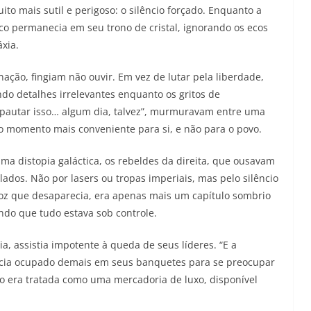
ito mais sutil e perigoso: o silêncio forçado. Enquanto a
co permanecia em seu trono de cristal, ignorando os ecos
xia.
ação, fingiam não ouvir. Em vez de lutar pela liberdade,
ndo detalhes irrelevantes enquanto os gritos de
pautar isso… algum dia, talvez”, murmuravam entre uma
o momento mais conveniente para si, e não para o povo.
ma distopia galáctica, os rebeldes da direita, que ousavam
ados. Não por lasers ou tropas imperiais, mas pelo silêncio
oz que desaparecia, era apenas mais um capítulo sombrio
ndo que tudo estava sob controle.
a, assistia impotente à queda de seus líderes. “E a
cia ocupado demais em seus banquetes para se preocupar
o era tratada como uma mercadoria de luxo, disponível