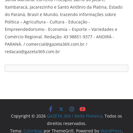
Itambaracá, Jacarezinho e Santo Antônio da Platina, Estado
do Paraná, Brasil e Mundo, trazendo informações sobre
Política – Agricultura - Cultura - Educação -
Empreendedorismo - Economia – Esporte – Variedades e
Comércio Regional. Redação: 43 98851-9377 - ANDIRÁ -
PARANÁ. / comercial@gazeta369.com.br /
redacao@gazeta369.com.br
Copyright © 2026
GAZETA 369 / Rede Pioneira
. Todos os
direitos reservados.
Tema:
ColorMag
por ThemeGrill. Powered by
WordPress
.