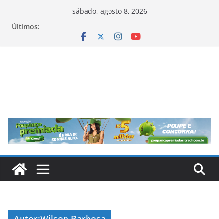
Pular
sábado, agosto 8, 2026
para
Últimos:
o
conteúdo
Autor:
Wilson Barbosa